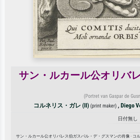
サン・ルカール公オリバ
(Portret van Gaspar de Gusm
コルネリス・ガレ (II)
,
Diego V
(print maker)
日付無し · 
サン・ルカール公オリバレス伯ガスパル・デ・グスマンの肖像 · コル