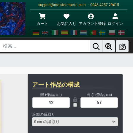
support@meisterdrucke.com · 0043 4257 29415
カート
お気に入り
アカウント登録
ログイン
アート作品の構成
幅 (作品, cm)
高さ (作品, cm)
追加の縁取り
0 cm の縁取り