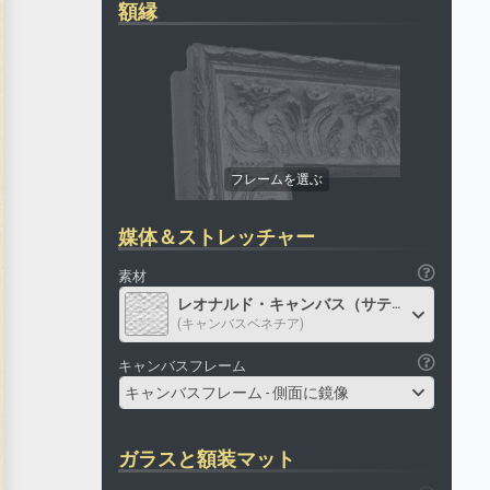
額縁
媒体＆ストレッチャー
素材
レオナルド・キャンバス（サテン）
(キャンバスベネチア)
キャンバスフレーム
キャンバスフレーム - 側面に鏡像
ガラスと額装マット