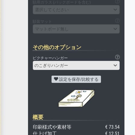
額用ガラス (バックボードを含む)
選択してください
額装マット
マットボード無し
その他のオプション
ピクチャーハンガー
のこぎりハンガー
設定を保存/比較する
概要
印刷様式や素材等
€ 73.54
仕上げ加工
€ 12.51