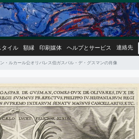
連絡先
スタイル
額縁
印刷媒体
ヘルプとサービス
ン・ルカール公オリバレス伯ガスパル・デ・グスマンの肖像