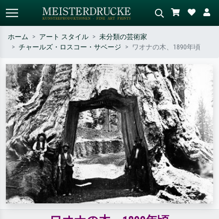
ホーム
アート スタイル
未分類の芸術家
チャールズ・ロスコー・サベージ
ワオナの木、1890年頃
標準検索
AI画像検索
作家名・作品名・スタイルで検索
シーンを説明してください – 例：
– 例：モネ、星月夜、印象派、北
緑の草原、赤の多い抽象画、暗い
斎の波、ヌード。
油絵、木のそばの立ち姿のヌー
ド。