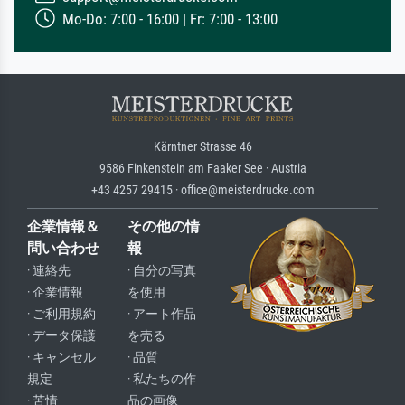
Mo-Do: 7:00 - 16:00 | Fr: 7:00 - 13:00
Kärntner Strasse 46
9586 Finkenstein am Faaker See · Austria
+43 4257 29415 · office@meisterdrucke.com
企業情報＆
その他の情
問い合わせ
報
· 連絡先
· 自分の写真
· 企業情報
を使用
· ご利用規約
· アート作品
· データ保護
を売る
· キャンセル
· 品質
規定
· 私たちの作
· 苦情
品の画像