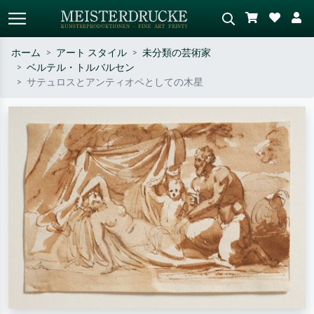
ホーム
アート スタイル
未分類の芸術家
ベルテル・トルバルセン
標準検索
AI画像検索
サテュロスとアンティオペとしての木星
作家名・作品名・スタイルで検索
シーンを説明してください – 例：
– 例：モネ、星月夜、印象派、北
緑の草原、赤の多い抽象画、暗い
斎の波、ヌード。
油絵、木のそばの立ち姿のヌー
ド。