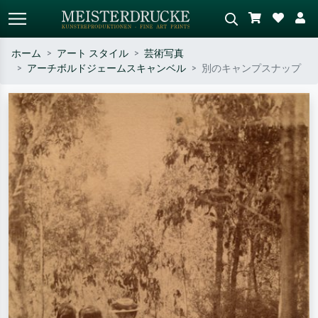
ホーム
アート スタイル
芸術写真
アーチボルドジェームスキャンベル
別のキャンプスナップ
標準検索
AI画像検索
作家名・作品名・スタイルで検索
シーンを説明してください – 例：
– 例：モネ、星月夜、印象派、北
緑の草原、赤の多い抽象画、暗い
斎の波、ヌード。
油絵、木のそばの立ち姿のヌー
ド。