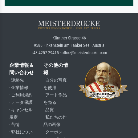
Kärntner Strasse 46
9586 Finkenstein am Faaker See · Austria
+43 4257 29415 · office@meisterdrucke.com
企業情報＆
その他の情
問い合わせ
報
· 連絡先
· 自分の写真
· 企業情報
を使用
· ご利用規約
· アート作品
· データ保護
を売る
· キャンセル
· 品質
規定
· 私たちの作
· 苦情
品の画像
· 弊社につい
· クーポン