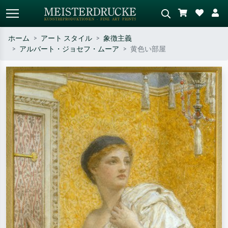
ホーム
アート スタイル
象徴主義
アルバート・ジョセフ・ムーア
黄色い部屋
標準検索
AI画像検索
作家名・作品名・スタイルで検索
シーンを説明してください – 例：
– 例：モネ、星月夜、印象派、北
緑の草原、赤の多い抽象画、暗い
斎の波、ヌード。
油絵、木のそばの立ち姿のヌー
ド。