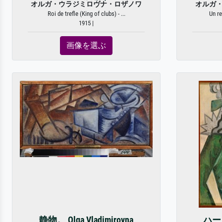
オルガ・ウラジミロヴナ・ロザノワ
オルガ
Roi de trefle (King of clubs) - ...
Un re
1915 |
画像を選ぶ
静物。 Olga Vladimirovna
ハー