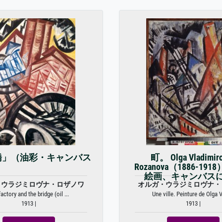
橋」（油彩・キャンバス
町。 Olga Vladimir
Rozanova（1886-19
絵画、キャンバス
・ウラジミロヴナ・ロザノワ
オルガ・ウラジミロヴナ・
factory and the bridge (oil ...
Une ville. Peinture de Olga V
1913 |
1913 |