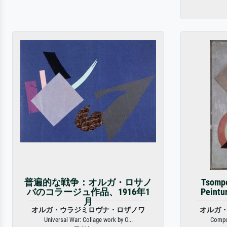
普遍的な戦争：オルガ・ロサノ
Tsompo
バのコラージュ作品、1916年1
Peintu
月
オルガ・ウラジミロヴナ・ロザノワ
オルガ
Universal War: Collage work by O...
Compos