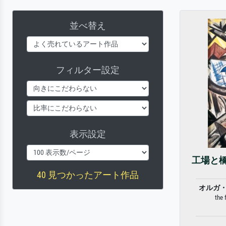
並べ替え
フィルター設定
表示設定
工場と
40 見つかったアート作品
オルガ
the 