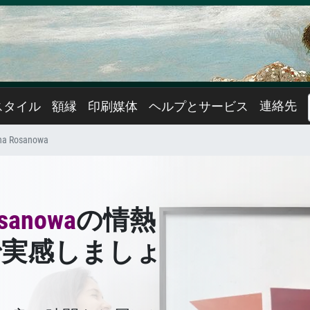
連絡先
スタイル
額縁
印刷媒体
ヘルプとサービス
na Rosanowa
osanowa
の情熱
で実感しましょ