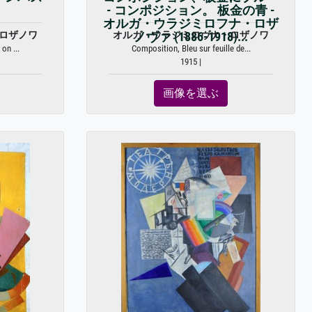
- コンポジション。 板金の青 -
オルガ・ウラジミロフナ・ロザ
ロザノワ
オルガ・ウラジミロヴナ・ロザノワ
ノヴァ (1886-1918)...
on ...
Composition, Bleu sur feuille de...
1915 |
画像を選ぶ