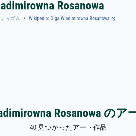
ladimirowna Rosanowa
マティズム
•
Wikipedia: Olga Wladimirowna Rosanowa
Wladimirowna Rosanowa 
40 見つかったアート作品