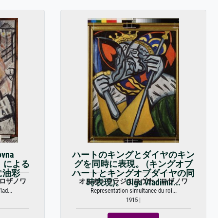
ovna
ハートのキングとダイヤのキン
18）による
グを同時に表現。 (キングオブ
に油彩
ハートとキングオブダイヤの同
ロザノワ
オルガ・ウラジミロヴナ・ロザノワ
時表現)。 Olga Vladimir...
lad...
Representation simultanee du roi...
1915 |