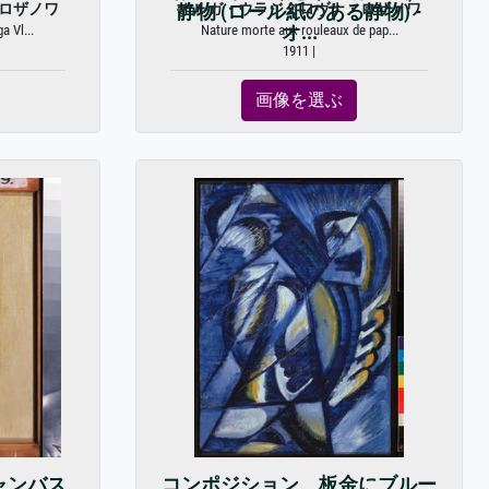
ロザノワ
オルガ・ウラジミロヴナ・ロザノワ
静物 (ロール紙のある静物) -
a Vl...
Nature morte aux rouleaux de pap...
オ...
1911 |
画像を選ぶ
キャンバス
コンポジション、板金にブルー