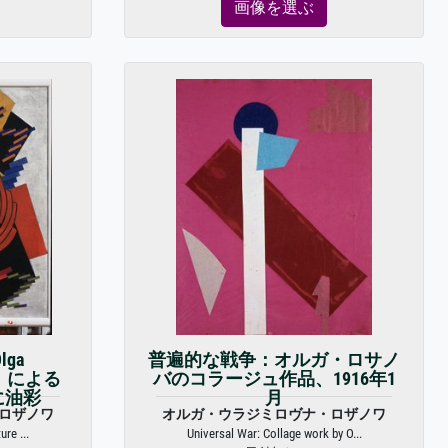
画像を選ぶ
ga
普遍的な戦争：オルガ・ロサノ
18）による
バのコラージュ作品、1916年1
に油彩
月
ロザノワ
オルガ・ウラジミロヴナ・ロザノワ
re ...
Universal War: Collage work by O...