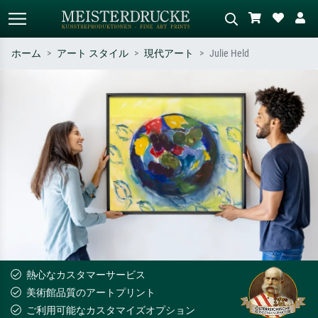
ホーム
アート スタイル
現代アート
Julie Held
標準検索
AI画像検索
作家名・作品名・スタイルで検索
シーンを説明してください – 例：
– 例：モネ、星月夜、印象派、北
緑の草原、赤の多い抽象画、暗い
斎の波、ヌード。
油絵、木のそばの立ち姿のヌー
ド。
熱心なカスタマーサービス
美術館品質のアートプリント
ご利用可能なカスタマイズオプション