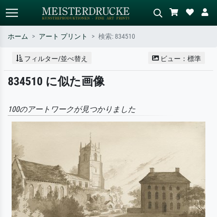
ホーム
アート プリント
検索: 834510
標準検索
AI画像検索
フィルター/並べ替え
ビュー：標準
作家名・作品名・スタイルで検索
シーンを説明してください – 例：
834510 に似た画像
– 例：モネ、星月夜、印象派、北
緑の草原、赤の多い抽象画、暗い
斎の波、ヌード。
油絵、木のそばの立ち姿のヌー
ド。
100のアートワークが見つかりました