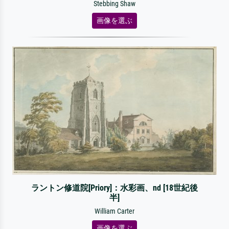
Stebbing Shaw
画像を選ぶ
ラントン修道院[Priory]：水彩画、nd [18世紀後
半]
William Carter
画像を選ぶ