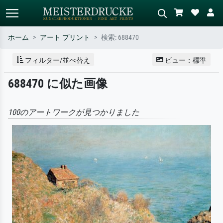
ホーム
アート プリント
検索: 688470
標準検索
AI画像検索
フィルター/並べ替え
ビュー：標準
作家名・作品名・スタイルで検索
シーンを説明してください – 例：
688470 に似た画像
– 例：モネ、星月夜、印象派、北
緑の草原、赤の多い抽象画、暗い
斎の波、ヌード。
油絵、木のそばの立ち姿のヌー
ド。
100のアートワークが見つかりました