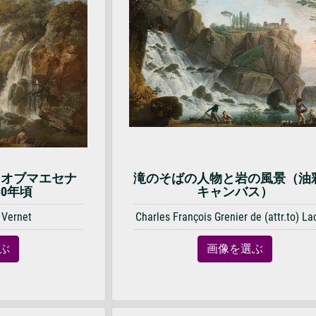
ラオブマエセナ
滝のそばの人物と岩の風景（油
50年頃
キャンバス）
 Vernet
Charles François Grenier de (attr.to) La
ぶ
画像を選ぶ