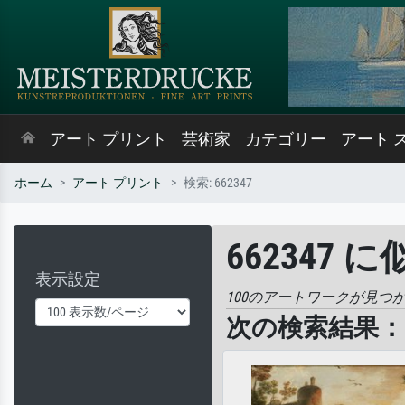
アート プリント
芸術家
カテゴリー
アート 
ホーム
アート プリント
検索: 662347
662347 
表示設定
100のアートワークが見つ
次の検索結果： '6