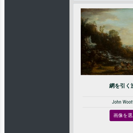
網を引く
John Woot
画像を選