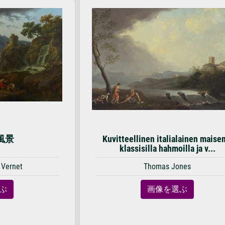
風景
Kuvitteellinen italialainen maise
klassisilla hahmoilla ja v...
 Vernet
Thomas Jones
ぶ
画像を選ぶ