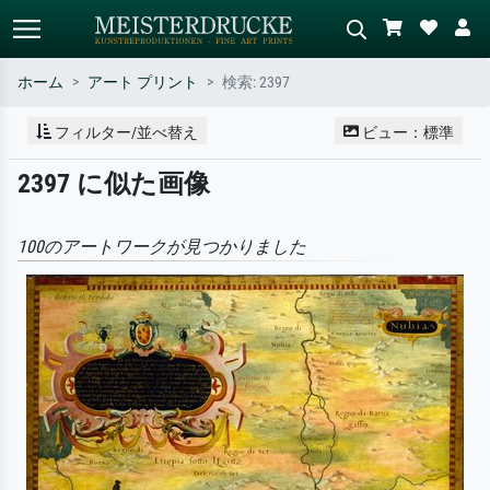
ホーム
アート プリント
検索: 2397
標準検索
AI画像検索
フィルター/並べ替え
ビュー：標準
作家名・作品名・スタイルで検索
シーンを説明してください – 例：
2397 に似た画像
– 例：モネ、星月夜、印象派、北
緑の草原、赤の多い抽象画、暗い
斎の波、ヌード。
油絵、木のそばの立ち姿のヌー
ド。
100のアートワークが見つかりました