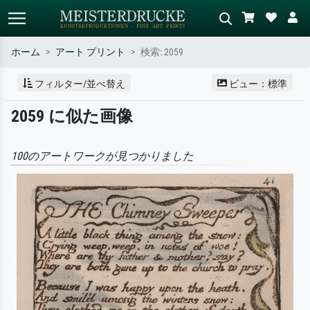
ホーム
アート プリント
検索: 2059
標準検索
AI画像検索
フィルター/並べ替え
ビュー：標準
作家名・作品名・スタイルで検索
シーンを説明してください – 例：
2059 に似た画像
– 例：モネ、星月夜、印象派、北
緑の草原、赤の多い抽象画、暗い
斎の波、ヌード。
油絵、木のそばの立ち姿のヌー
ド。
100のアートワークが見つかりました