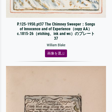
P.125-1950.pt37 The Chimney Sweeper：Songs
of Innocence and of Experience（copy AA）
c.1815-26（etching、ink and wc）のプレート
37
William Blake
画像を選ぶ