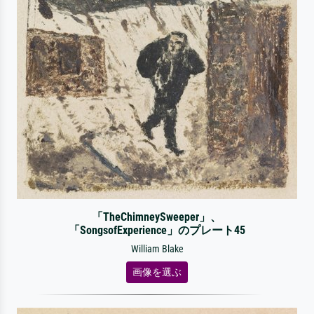
「TheChimneySweeper」、
「SongsofExperience」のプレート45
William Blake
画像を選ぶ