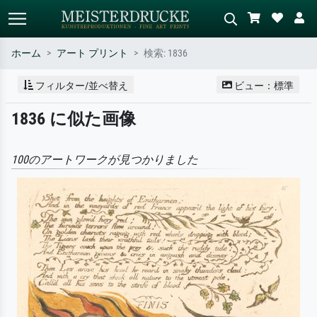
ホーム
アート プリント
検索: 1836
標準検索
AI画像検索
フィルター/並べ替え
ビュー：標準
作家名・作品名・スタイルで検索
シーンを説明してください – 例：
1836 に似た画像
– 例：モネ、星月夜、印象派、北
緑の草原、赤の多い抽象画、暗い
斎の波、ヌード。
油絵、木のそばの立ち姿のヌー
ド。
100のアートワークが見つかりました