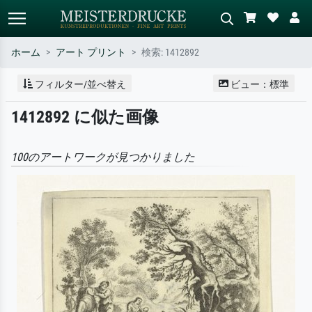
ホーム
アート プリント
検索: 1412892
標準検索
AI画像検索
フィルター/並べ替え
ビュー：標準
作家名・作品名・スタイルで検索
シーンを説明してください – 例：
1412892 に似た画像
– 例：モネ、星月夜、印象派、北
緑の草原、赤の多い抽象画、暗い
斎の波、ヌード。
油絵、木のそばの立ち姿のヌー
ド。
100のアートワークが見つかりました