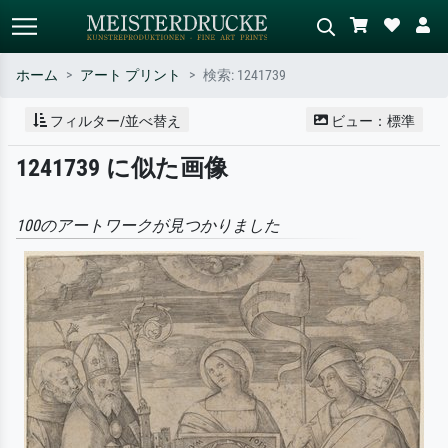
ホーム
アート プリント
検索: 1241739
標準検索
AI画像検索
フィルター/並べ替え
ビュー：標準
作家名・作品名・スタイルで検索
シーンを説明してください – 例：
1241739 に似た画像
– 例：モネ、星月夜、印象派、北
緑の草原、赤の多い抽象画、暗い
斎の波、ヌード。
油絵、木のそばの立ち姿のヌー
ド。
100のアートワークが見つかりました