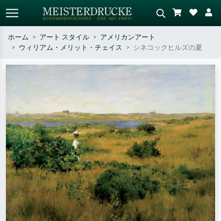
ホーム
アート スタイル
アメリカンアート
ウィリアム・メリット・チェイス
シネコックヒルズの夏
標準検索
AI画像検索
作家名・作品名・スタイルで検索
シーンを説明してください – 例：
– 例：モネ、星月夜、印象派、北
緑の草原、赤の多い抽象画、暗い
斎の波、ヌード。
油絵、木のそばの立ち姿のヌー
ド。