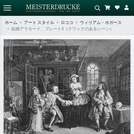
ホーム
アート スタイル
ロココ
ウィリアム・ホガース
結婚アラモード、プレート3（クワックのあるシーン）
標準検索
AI画像検索
作家名・作品名・スタイルで検索
シーンを説明してください – 例：
– 例：モネ、星月夜、印象派、北
緑の草原、赤の多い抽象画、暗い
斎の波、ヌード。
油絵、木のそばの立ち姿のヌー
ド。