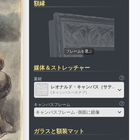
額縁
媒体＆ストレッチャー
素材
レオナルド・キャンバス（サテン）
(キャンバスベネチア)
キャンバスフレーム
キャンバスフレーム - 側面に鏡像
ガラスと額装マット