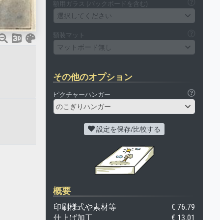
額用ガラス (バックボードを含む)
選択してください
額装マット
マットボード無し
その他のオプション
ピクチャーハンガー
のこぎりハンガー
設定を保存/比較する
。
概要
印刷様式や素材等
€ 76.79
仕上げ加工
€ 13.01