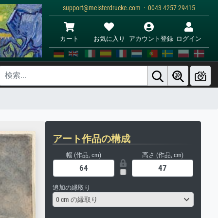
support@meisterdrucke.com · 0043 4257 29415
カート
お気に入り
アカウント登録
ログイン
アート作品の構成
幅 (作品, cm)
高さ (作品, cm)
追加の縁取り
0 cm の縁取り