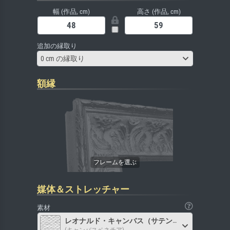
幅 (作品, cm)
高さ (作品, cm)
追加の縁取り
0 cm の縁取り
額縁
媒体＆ストレッチャー
素材
レオナルド・キャンバス（サテン）