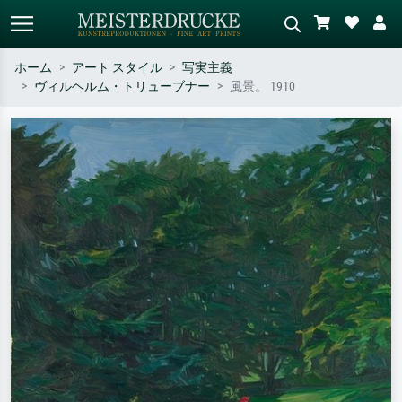
ホーム
アート スタイル
写実主義
ヴィルヘルム・トリューブナー
風景。 1910
標準検索
AI画像検索
作家名・作品名・スタイルで検索
シーンを説明してください – 例：
– 例：モネ、星月夜、印象派、北
緑の草原、赤の多い抽象画、暗い
斎の波、ヌード。
油絵、木のそばの立ち姿のヌー
ド。