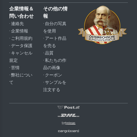
企業情報＆
その他の情
問い合わせ
報
· 連絡先
· 自分の写真
· 企業情報
を使用
· ご利用規約
· アート作品
· データ保護
を売る
· キャンセル
· 品質
規定
· 私たちの作
· 苦情
品の画像
· 弊社につい
· クーポン
て
· サンプルを
注文する