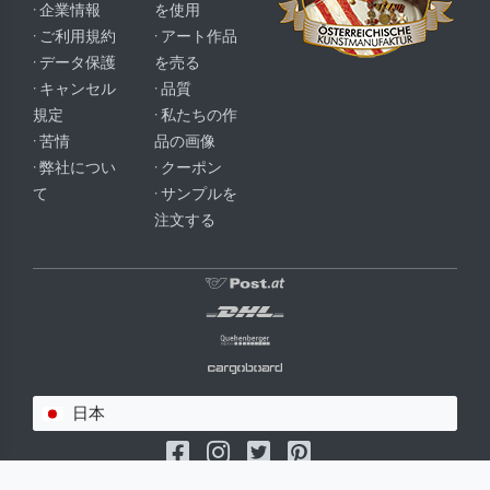
· 企業情報
を使用
· ご利用規約
· アート作品
· データ保護
を売る
· キャンセル
· 品質
規定
· 私たちの作
· 苦情
品の画像
· 弊社につい
· クーポン
て
· サンプルを
注文する
日本