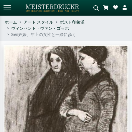
ホーム
アート スタイル
ポスト印象派
ヴィンセント・ヴァン・ゴッホ
標準検索
AI画像検索
Sien妊娠、年上の女性と一緒に歩く
作家名・作品名・スタイルで検索
シーンを説明してください – 例：
– 例：モネ、星月夜、印象派、北
緑の草原、赤の多い抽象画、暗い
斎の波、ヌード。
油絵、木のそばの立ち姿のヌー
ド。