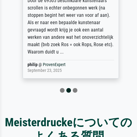
Door de 69505 beschikbare kunstenaars
scrollen is echter onbegonnen werk (na
stoppen begint het weer van voor af aan).
Als er naar een bepaalde kunstenaar
gevraagd wordt krijg je ook een aantal
werken van andere wat het onoverzichtelijk
maakt (bvb zoek Ros = ook Rops, Rose etc).
Waarom duidt u ...
philip
@
ProvenExpert
September 23, 2025
Meisterdruckeについての
よくある質問