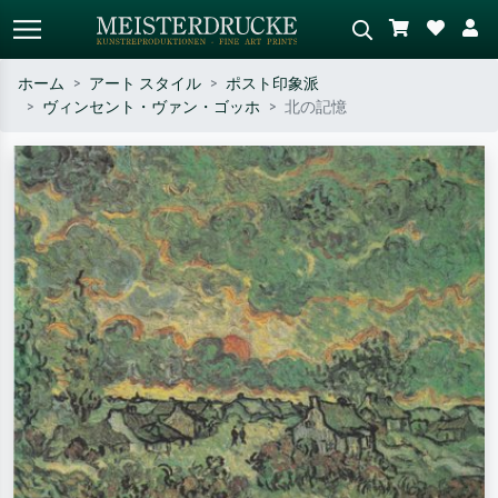
ホーム
アート スタイル
ポスト印象派
ヴィンセント・ヴァン・ゴッホ
北の記憶
標準検索
AI画像検索
作家名・作品名・スタイルで検索
シーンを説明してください – 例：
– 例：モネ、星月夜、印象派、北
緑の草原、赤の多い抽象画、暗い
斎の波、ヌード。
油絵、木のそばの立ち姿のヌー
ド。