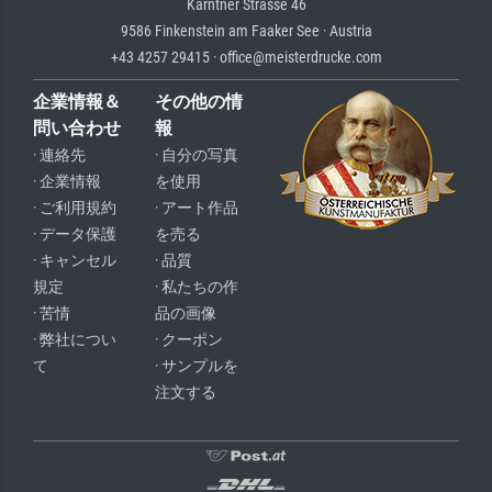
Kärntner Strasse 46
9586 Finkenstein am Faaker See · Austria
+43 4257 29415 · office@meisterdrucke.com
企業情報＆
その他の情
問い合わせ
報
· 連絡先
· 自分の写真
· 企業情報
を使用
· ご利用規約
· アート作品
· データ保護
を売る
· キャンセル
· 品質
規定
· 私たちの作
· 苦情
品の画像
· 弊社につい
· クーポン
て
· サンプルを
注文する