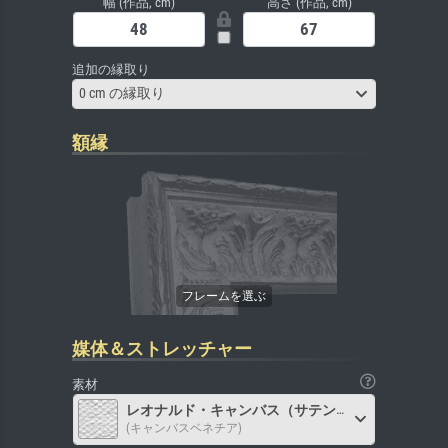
幅 (作品, cm)
高さ (作品, cm)
追加の縁取り
0 cm の縁取り
額縁
媒体＆ストレッチャー
素材
レオナルド・キャンバス（サテン）
(キャンバスベネチア)