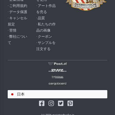
· ご利用規約
· アート作品
· データ保護
を売る
· キャンセル
· 品質
規定
· 私たちの作
· 苦情
品の画像
· 弊社につい
· クーポン
て
· サンプルを
注文する
日本