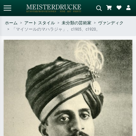
ホーム
アート スタイル
未分類の芸術家
ヴァンディク
「マイソールのマハラジャ」、c1905、c1920。
標準検索
AI画像検索
作家名・作品名・スタイルで検索
シーンを説明してください – 例：
– 例：モネ、星月夜、印象派、北
緑の草原、赤の多い抽象画、暗い
斎の波、ヌード。
油絵、木のそばの立ち姿のヌー
ド。