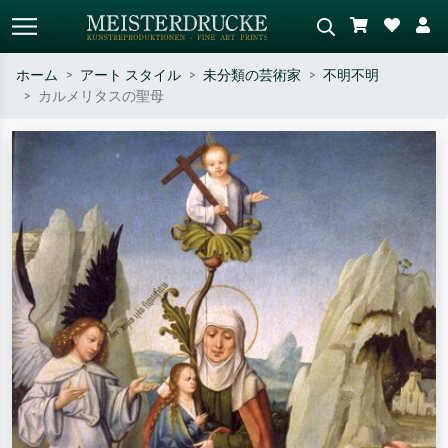
ホーム
アート スタイル
未分類の芸術家
不明不明
カルメリタスの聖母
標準検索
AI画像検索
作家名・作品名・スタイルで検索
シーンを説明してください – 例：
– 例：モネ、星月夜、印象派、北
緑の草原、赤の多い抽象画、暗い
斎の波、ヌード。
油絵、木のそばの立ち姿のヌー
ド。