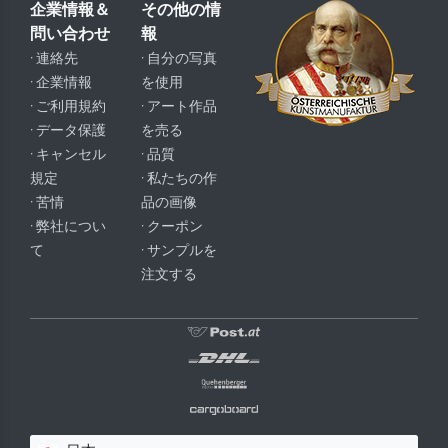
企業情報＆
その他の情
問い合わせ
報
· 連絡先
· 自分の写真
· 企業情報
を使用
· ご利用規約
· アート作品
· データ保護
を売る
· キャンセル
· 品質
規定
· 私たちの作
· 苦情
品の画像
· 弊社につい
· クーポン
て
· サンプルを
注文する