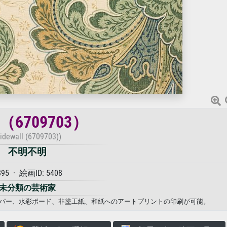
6709703）
Sidewall (6709703))
不明不明
895 · 絵画ID: 5408
未分類の芸術家
フォトペーパー、水彩ボード、非塗工紙、和紙へのアートプリントの印刷が可能。