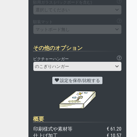
額用ガラス (バックボードを含む)
選択してください
額装マット
マットボード無し
その他のオプション
ピクチャーハンガー
のこぎりハンガー
設定を保存/比較する
概要
印刷様式や素材等
€ 61.20
仕上げ加工
€ 10.57