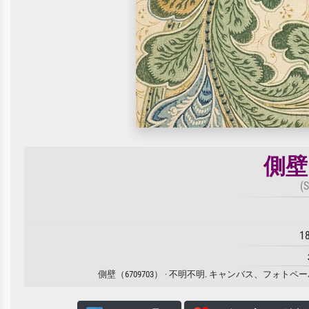
側壁（
(
1
側壁（6709703） · 不明不明. キャンバス、