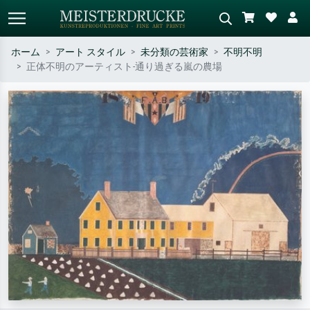
ホーム
アート スタイル
未分類の芸術家
不明不明
正体不明のアーティスト-通り過ぎる嵐の農場
標準検索
AI画像検索
作家名・作品名・スタイルで検索
シーンを説明してください – 例：
– 例：モネ、星月夜、印象派、北
緑の草原、赤の多い抽象画、暗い
斎の波、ヌード。
油絵、木のそばの立ち姿のヌー
ド。