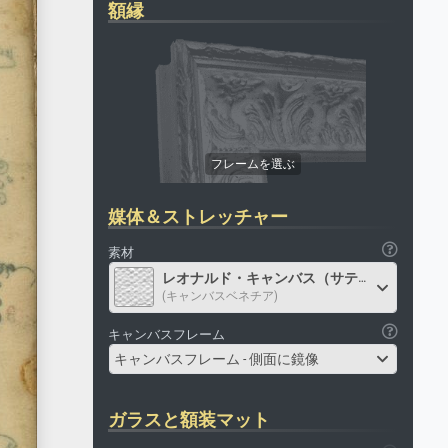
額縁
媒体＆ストレッチャー
素材
レオナルド・キャンバス（サテン）
(キャンバスベネチア)
キャンバスフレーム
キャンバスフレーム - 側面に鏡像
ガラスと額装マット