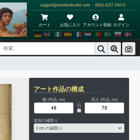
support@meisterdrucke.com · 0043 4257 29415
カート
お気に入り
アカウント登録
ログイン
アート作品の構成
幅 (作品, cm)
高さ (作品, cm)
追加の縁取り
0 cm の縁取り