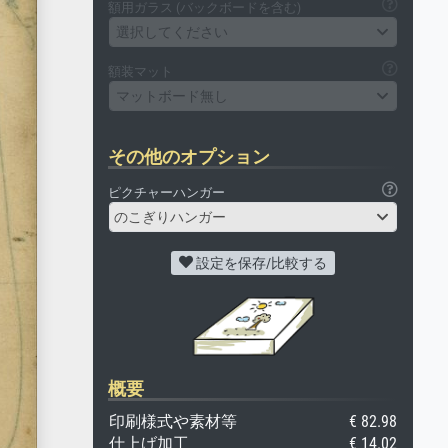
額用ガラス (バックボードを含む)
選択してください
額装マット
マットボード無し
その他のオプション
ピクチャーハンガー
のこぎりハンガー
設定を保存/比較する
概要
印刷様式や素材等
€ 82.98
仕上げ加工
€ 14.02