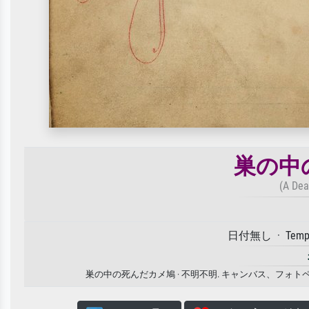
巣の中
(A Dea
日付無し · Tempera
巣の中の死んだカメ鳩 · 不明不明. キャンバス、フ