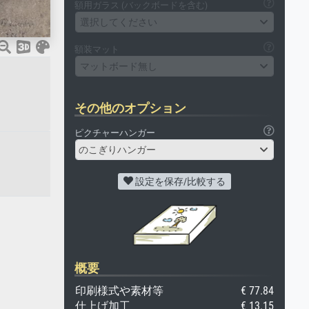
額用ガラス (バックボードを含む)
選択してください
額装マット
マットボード無し
その他のオプション
ピクチャーハンガー
のこぎりハンガー
設定を保存/比較する
概要
印刷様式や素材等
€ 77.84
仕上げ加工
€ 13.15