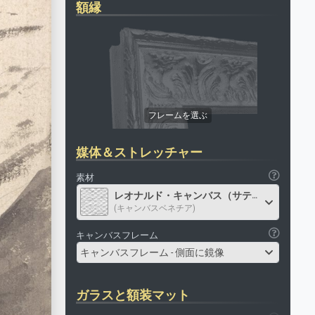
額縁
媒体＆ストレッチャー
素材
レオナルド・キャンバス（サテン）
(キャンバスベネチア)
キャンバスフレーム
キャンバスフレーム - 側面に鏡像
ガラスと額装マット