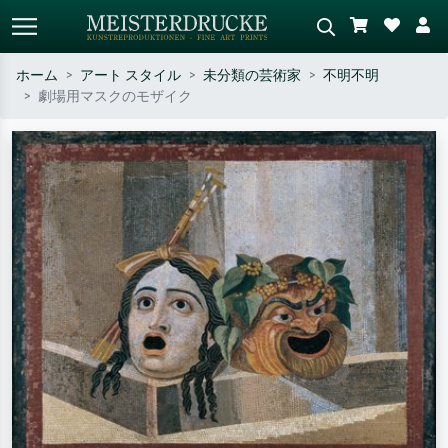
ホーム
アート スタイル
未分類の芸術家
不明不明
劇場用マスクのモザイク
標準検索
AI画像検索
作家名・作品名・スタイルで検索
シーンを説明してください – 例：
– 例：モネ、星月夜、印象派、北
緑の草原、赤の多い抽象画、暗い
斎の波、ヌード。
油絵、木のそばの立ち姿のヌー
ド。