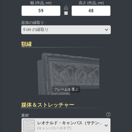
幅 (作品, cm)
高さ (作品, cm)
追加の縁取り
0 cm の縁取り
額縁
媒体＆ストレッチャー
素材
レオナルド・キャンバス（サテン）
(キャンバスベネチア)