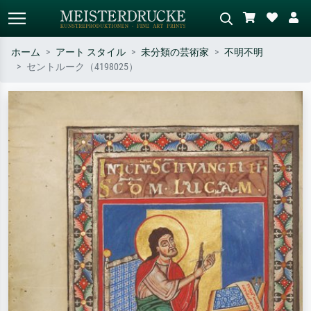
ホーム
アート スタイル
未分類の芸術家
不明不明
セントルーク（4198025）
標準検索
AI画像検索
作家名・作品名・スタイルで検索
シーンを説明してください – 例：
– 例：モネ、星月夜、印象派、北
緑の草原、赤の多い抽象画、暗い
斎の波、ヌード。
油絵、木のそばの立ち姿のヌー
ド。