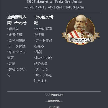
9586 Finkenstein am Faaker See · Austria
+43 4257 29415 · office@meisterdrucke.com
企業情報＆
その他の情
問い合わせ
報
· 連絡先
· 自分の写真
· 企業情報
を使用
· ご利用規約
· アート作品
· データ保護
を売る
· キャンセル
· 品質
規定
· 私たちの作
· 苦情
品の画像
· 弊社につい
· クーポン
て
· サンプルを
注文する