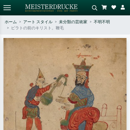
ホーム
アート スタイル
未分類の芸術家
不明不明
ピラトの前のキリスト。鞭毛
標準検索
AI画像検索
作家名・作品名・スタイルで検索
シーンを説明してください – 例：
– 例：モネ、星月夜、印象派、北
緑の草原、赤の多い抽象画、暗い
斎の波、ヌード。
油絵、木のそばの立ち姿のヌー
ド。