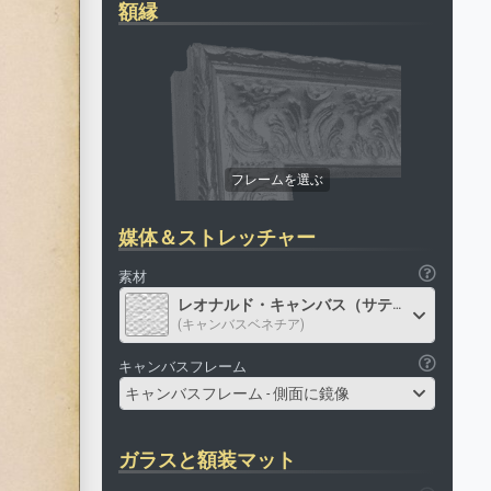
額縁
媒体＆ストレッチャー
素材
レオナルド・キャンバス（サテン）
(キャンバスベネチア)
キャンバスフレーム
キャンバスフレーム - 側面に鏡像
ガラスと額装マット