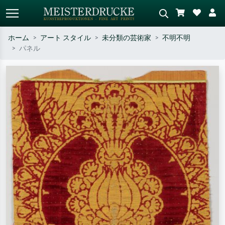
ホーム
アート スタイル
未分類の芸術家
不明不明
パネル
標準検索
AI画像検索
作家名・作品名・スタイルで検索
シーンを説明してください – 例：
– 例：モネ、星月夜、印象派、北
緑の草原、赤の多い抽象画、暗い
斎の波、ヌード。
油絵、木のそばの立ち姿のヌー
ド。