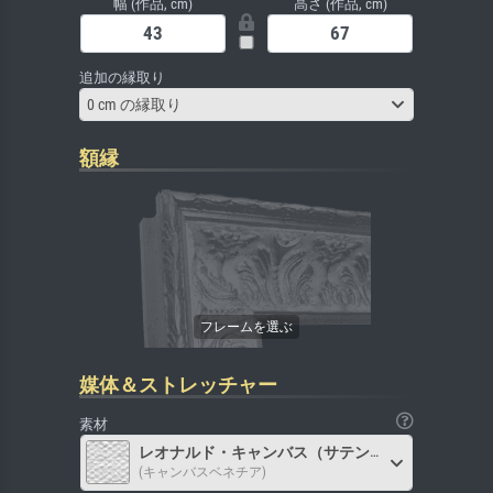
幅 (作品, cm)
高さ (作品, cm)
追加の縁取り
0 cm の縁取り
額縁
媒体＆ストレッチャー
素材
レオナルド・キャンバス（サテン）
(キャンバスベネチア)