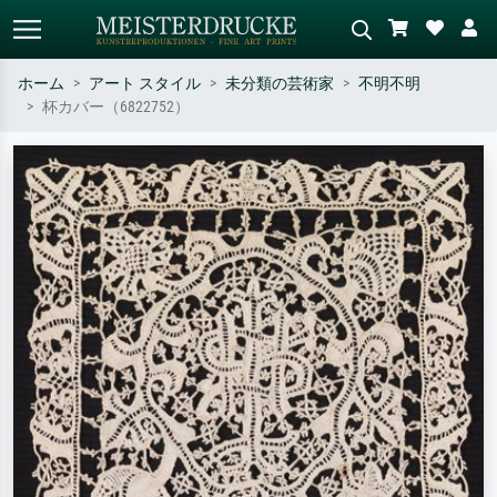
ホーム
アート スタイル
未分類の芸術家
不明不明
杯カバー（6822752）
標準検索
AI画像検索
作家名・作品名・スタイルで検索
シーンを説明してください – 例：
– 例：モネ、星月夜、印象派、北
緑の草原、赤の多い抽象画、暗い
斎の波、ヌード。
油絵、木のそばの立ち姿のヌー
ド。