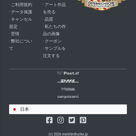
· ご利用規約
· アート作品
· データ保護
を売る
· キャンセル
· 品質
規定
· 私たちの作
· 苦情
品の画像
· 弊社につい
· クーポン
て
· サンプルを
注文する
日本
(c) 2026 meisterdrucke.jp