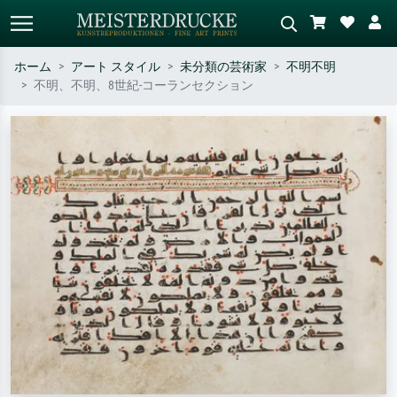
ホーム
アート スタイル
未分類の芸術家
不明不明
不明、不明、8世紀-コーランセクション
標準検索
AI画像検索
作家名・作品名・スタイルで検索
シーンを説明してください – 例：
– 例：モネ、星月夜、印象派、北
緑の草原、赤の多い抽象画、暗い
斎の波、ヌード。
油絵、木のそばの立ち姿のヌー
ド。