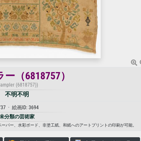
ー（6818757）
Sampler (6818757))
不明不明
737 · 絵画ID: 3694
未分類の芸術家
、フォトペーパー、水彩ボード、非塗工紙、和紙へのアートプリントの印刷が可能。