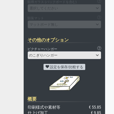
額用ガラス (バックボードを含む)
選択してください
額装マット
マットボード無し
その他のオプション
ピクチャーハンガー
のこぎりハンガー
設定を保存/比較する
概要
印刷様式や素材等
€ 55.85
仕上げ加工
€ 9.85