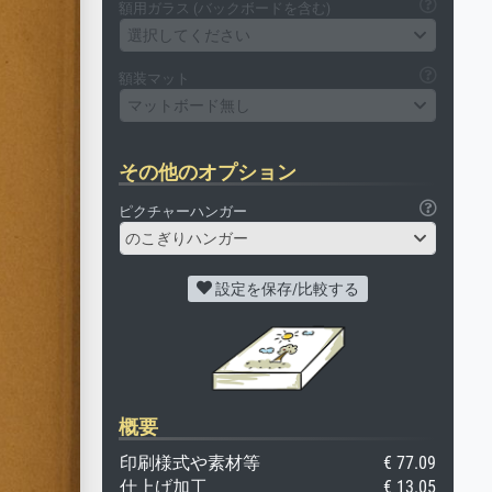
額用ガラス (バックボードを含む)
選択してください
額装マット
マットボード無し
その他のオプション
ピクチャーハンガー
のこぎりハンガー
設定を保存/比較する
概要
印刷様式や素材等
€ 77.09
仕上げ加工
€ 13.05