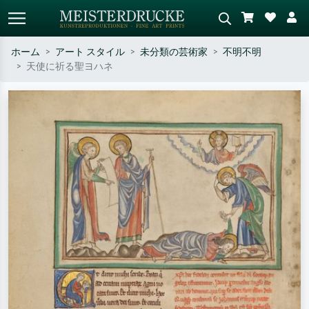
ホーム
アート スタイル
未分類の芸術家
不明不明
天使に祈る聖ヨハネ
標準検索
AI画像検索
作家名・作品名・スタイルで検索
シーンを説明してください – 例：
– 例：モネ、星月夜、印象派、北
緑の草原、赤の多い抽象画、暗い
斎の波、ヌード。
油絵、木のそばの立ち姿のヌー
ド。