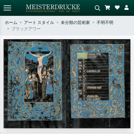
ホーム
アート スタイル
未分類の芸術家
不明不明
ブラックアワー
標準検索
AI画像検索
作家名・作品名・スタイルで検索
シーンを説明してください – 例：
– 例：モネ、星月夜、印象派、北
緑の草原、赤の多い抽象画、暗い
斎の波、ヌード。
油絵、木のそばの立ち姿のヌー
ド。