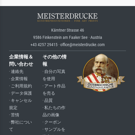
Kärntner Strasse 46
9586 Finkenstein am Faaker See · Austria
+43 4257 29415 · office@meisterdrucke.com
企業情報＆
その他の情
問い合わせ
報
· 連絡先
· 自分の写真
· 企業情報
を使用
· ご利用規約
· アート作品
· データ保護
を売る
· キャンセル
· 品質
規定
· 私たちの作
· 苦情
品の画像
· 弊社につい
· クーポン
て
· サンプルを