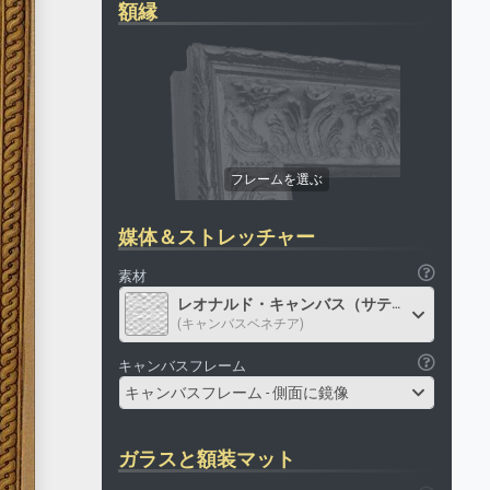
額縁
媒体＆ストレッチャー
素材
レオナルド・キャンバス（サテン）
(キャンバスベネチア)
キャンバスフレーム
キャンバスフレーム - 側面に鏡像
ガラスと額装マット