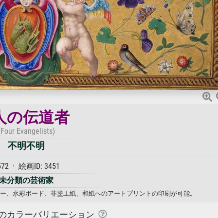
人の伝道者
(Four Evangelists)
不明不明
572 · 絵画ID: 3451
未分類の芸術家
ペーパー、水彩ボード、非塗工紙、和紙へのアートプリントの印刷が可能。
のカラーバリエーション