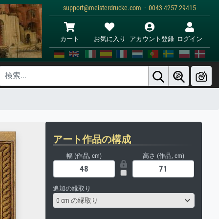
support@meisterdrucke.com · 0043 4257 29415
カート
お気に入り
アカウント登録
ログイン
アート作品の構成
幅 (作品, cm)
高さ (作品, cm)
追加の縁取り
0 cm の縁取り