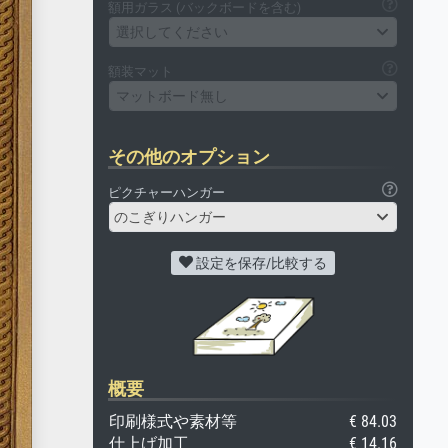
額用ガラス (バックボードを含む)
選択してください
額装マット
マットボード無し
その他のオプション
ピクチャーハンガー
のこぎりハンガー
設定を保存/比較する
概要
印刷様式や素材等
€ 84.03
仕上げ加工
€ 14.16