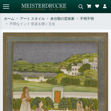
ホーム
アート スタイル
未分類の芸術家
不明不明
不明なインド-音楽を聴く王女
標準検索
AI画像検索
作家名・作品名・スタイルで検索
シーンを説明してください – 例：
– 例：モネ、星月夜、印象派、北
緑の草原、赤の多い抽象画、暗い
斎の波、ヌード。
油絵、木のそばの立ち姿のヌー
ド。