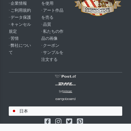
· 企業情報
を使用
· ご利用規約
· アート作品
· データ保護
を売る
· キャンセル
· 品質
規定
· 私たちの作
· 苦情
品の画像
· 弊社につい
· クーポン
て
· サンプルを
注文する
日本