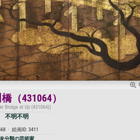
橋（431064）
er Bridge at Uji (431064))
不明不明
568 · 絵画ID: 3411
未分類の芸術家