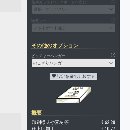
額用ガラス (バックボードを含む)
選択してください
額装マット
マットボード無し
その他のオプション
ピクチャーハンガー
のこぎりハンガー
設定を保存/比較する
概要
印刷様式や素材等
€ 62.28
仕上げ加工
€ 10.77