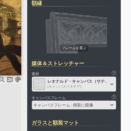
額縁
媒体＆ストレッチャー
素材
レオナルド・キャンバス（サテン）
(キャンバスベネチア)
キャンバスフレーム
キャンバスフレーム - 側面に鏡像
ガラスと額装マット