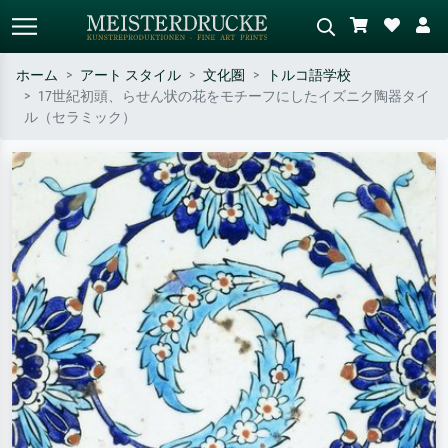
ホーム
アート スタイル
文化圏
トルコ語学校
17世紀初頭、らせん状の花をモチーフにしたイズニク陶器タイ
標準検索
AI画像検索
ル（セラミック）
作家名・作品名・スタイルで検索
シーンを説明してください – 例：
– 例：モネ、星月夜、印象派、北
緑の草原、赤の多い抽象画、暗い
斎の波、ヌード。
油絵、木のそばの立ち姿のヌー
ド。