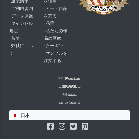
· 企業情報
を使用
· ご利用規約
· アート作品
· データ保護
を売る
· キャンセル
· 品質
規定
· 私たちの作
· 苦情
品の画像
· 弊社につい
· クーポン
て
· サンプルを
注文する
日本