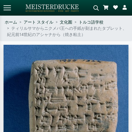
ホーム
アート スタイル
文化圏
トルコ語学校
ティリルサマからニクメパ王への手紙が刻まれたタブレット、
標準検索
AI画像検索
紀元前14世紀のアシャナから（焼き粘土）
作家名・作品名・スタイルで検索
シーンを説明してください – 例：
– 例：モネ、星月夜、印象派、北
緑の草原、赤の多い抽象画、暗い
斎の波、ヌード。
油絵、木のそばの立ち姿のヌー
ド。