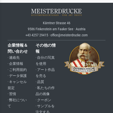
Kärntner Strasse 46
9586 Finkenstein am Faaker See · Austria
+43 4257 29415 · office@meisterdrucke.com
企業情報＆
その他の情
問い合わせ
報
· 連絡先
· 自分の写真
· 企業情報
を使用
· ご利用規約
· アート作品
· データ保護
を売る
· キャンセル
· 品質
規定
· 私たちの作
· 苦情
品の画像
· 弊社につい
· クーポン
て
· サンプルを
注文する