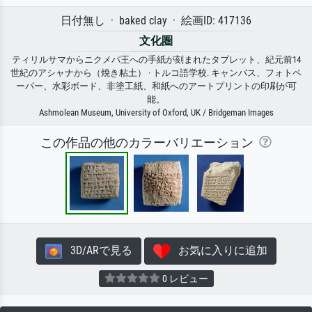
日付無し · baked clay · 絵画ID: 417136
文化圏
ティリルサマからニクメパ王への手紙が刻まれたタブレット、紀元前14
世紀のアシャナから（焼き粘土） · トルコ語学校. キャンバス、フォトペ
ーパー、水彩ボード、非塗工紙、和紙へのアートプリントの印刷が可
能。
Ashmolean Museum, University of Oxford, UK / Bridgeman Images
この作品の他のカラーバリエーション
3D/ARで見る
お気に入りに追加
0 レビュー