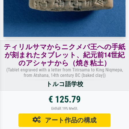
ティリルサマからニクメパ王への手紙
が刻まれたタブレット、紀元前14世紀
のアシャナから（焼き粘土）
(Tablet engraved with a letter from Tirirsama to King Niqmepa,
from Atshana, 14th century BC (baked clay))
トルコ語学校
€ 125.79
Enthält 19% MwSt.
アート作品の構成