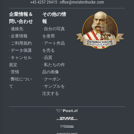
+43 4257 29415 · office@meisterdrucke.com
企業情報＆
その他の情
問い合わせ
報
· 連絡先
· 自分の写真
· 企業情報
を使用
· ご利用規約
· アート作品
· データ保護
を売る
· キャンセル
· 品質
規定
· 私たちの作
· 苦情
品の画像
· 弊社につい
· クーポン
て
· サンプルを
注文する