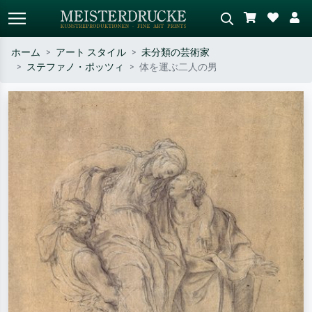
ホーム
アート スタイル
未分類の芸術家
ステファノ・ポッツィ
体を運ぶ二人の男
標準検索
AI画像検索
作家名・作品名・スタイルで検索
シーンを説明してください – 例：
– 例：モネ、星月夜、印象派、北
緑の草原、赤の多い抽象画、暗い
斎の波、ヌード。
油絵、木のそばの立ち姿のヌー
ド。