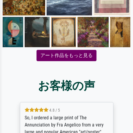
アート作品をもっと見る
お客様の声
4.8 / 5
So, I ordered a large print of The
Annunciation by Fra Angelico from a very
large and popular American "art/poster"