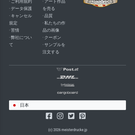
· ご利用規約
· アート作品
· データ保護
を売る
· キャンセル
· 品質
規定
· 私たちの作
· 苦情
品の画像
· 弊社につい
· クーポン
て
· サンプルを
注文する
日本
(c) 2026 meisterdrucke.jp