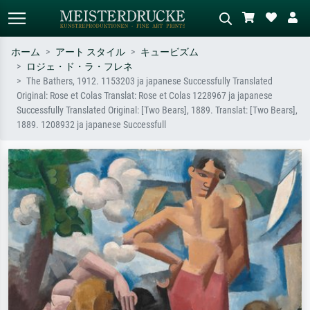
ホーム
アート スタイル
キュービズム
ロジェ・ド・ラ・フレネ
標準検索
AI画像検索
The Bathers, 1912. 1153203 ja japanese Successfully Translated
Original: Rose et Colas Translat: Rose et Colas 1228967 ja japanese
作家名・作品名・スタイルで検索
シーンを説明してください – 例：
Successfully Translated Original: [Two Bears], 1889. Translat: [Two Bears],
– 例：モネ、星月夜、印象派、北
緑の草原、赤の多い抽象画、暗い
1889. 1208932 ja japanese Successfull
斎の波、ヌード。
油絵、木のそばの立ち姿のヌー
ド。