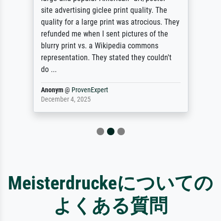
site advertising giclee print quality. The
quality for a large print was atrocious. They
refunded me when I sent pictures of the
blurry print vs. a Wikipedia commons
representation. They stated they couldn't
do ...
Anonym
@
ProvenExpert
December 4, 2025
Meisterdruckeについての
よくある質問