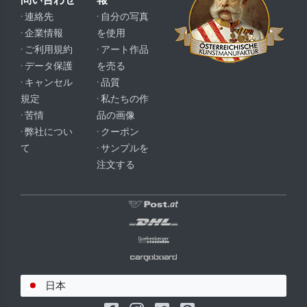
· 連絡先
· 自分の写真
· 企業情報
を使用
· ご利用規約
· アート作品
· データ保護
を売る
· キャンセル
· 品質
規定
· 私たちの作
· 苦情
品の画像
· 弊社につい
· クーポン
て
· サンプルを
注文する
日本