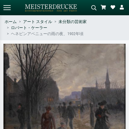
ホーム
アート スタイル
未分類の芸術家
ロバート・ケーラー
標準検索
AI画像検索
ヘネピンアベニューの雨の夜、1902年頃
作家名・作品名・スタイルで検索
シーンを説明してください – 例：
– 例：モネ、星月夜、印象派、北
緑の草原、赤の多い抽象画、暗い
斎の波、ヌード。
油絵、木のそばの立ち姿のヌー
ド。