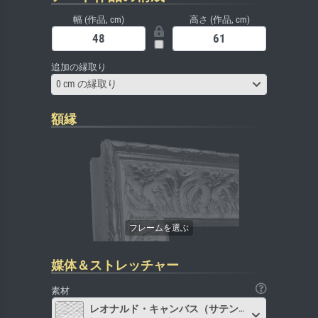
幅 (作品, cm)
高さ (作品, cm)
追加の縁取り
0 cm の縁取り
額縁
媒体＆ストレッチャー
素材
レオナルド・キャンバス（サテン）