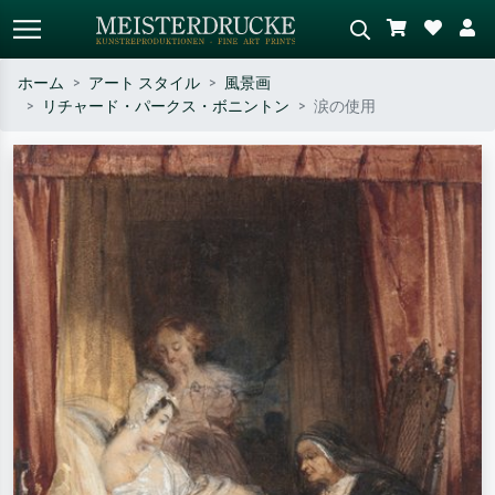
ホーム
アート スタイル
風景画
リチャード・パークス・ボニントン
涙の使用
標準検索
AI画像検索
作家名・作品名・スタイルで検索
シーンを説明してください – 例：
– 例：モネ、星月夜、印象派、北
緑の草原、赤の多い抽象画、暗い
斎の波、ヌード。
油絵、木のそばの立ち姿のヌー
ド。