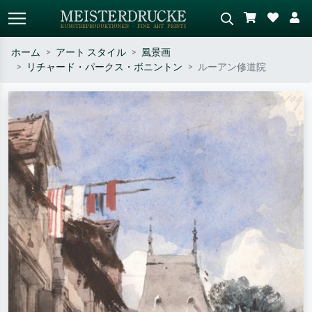
ホーム
アート スタイル
風景画
リチャード・パークス・ボニントン
ルーアン修道院
標準検索
AI画像検索
作家名・作品名・スタイルで検索
シーンを説明してください – 例：
– 例：モネ、星月夜、印象派、北
緑の草原、赤の多い抽象画、暗い
斎の波、ヌード。
油絵、木のそばの立ち姿のヌー
ド。