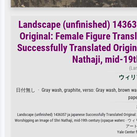
Landscape (unfinished) 14363
Original: Female Figure Trans
Successfully Translated Origin
Nathaji, mid-19
(La
ウィリ
日付無し · Gray wash, graphite, verso: Gray wash, brown wash, 
pap
Landscape (unfinished) 1436357 ja japanese Successfully Translated Original:
Worshipping an Image of Shri Nathaji, mid-19th cen
アー
Yale Center f