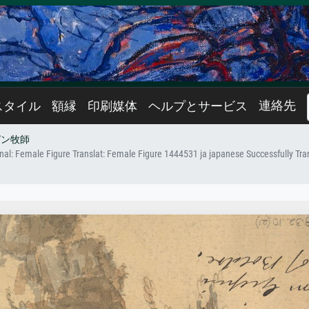
連絡先
スタイル
額縁
印刷媒体
ヘルプとサービス
ピン牧師
al: Female Figure Translat: Female Figure 1444531 ja japanese Successfully Trans