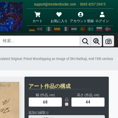
support@meisterdrucke.com · 0043 4257 29415
カート
お気に入り
アカウント登録
ログイン
lated Original: Priest Worshipping an Image of Shri Nathaji, mid-19th century
アート作品の構成
幅 (作品, cm)
高さ (作品, cm)
追加の縁取り