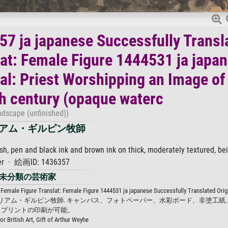
57 ja japanese Successfully Transl
lat: Female Figure 1444531 ja japa
al: Priest Worshipping an Image of
th century (opaque waterc
ndscape (unfinished))
アム・ギルピン牧師
pen and black ink and brown ink on thick, moderately textured, be
er · 絵画ID: 1436357
未分類の芸術家
 Female Figure Translat: Female Figure 1444531 ja japanese Successfully Translated Origi
tury (opaque waterc · ウィリアム・ギルピン牧師. キャンバス、フォトペーパー、水彩ボード、非
トプリントの印刷が可能。
or British Art, Gift of Arthur Weyhe