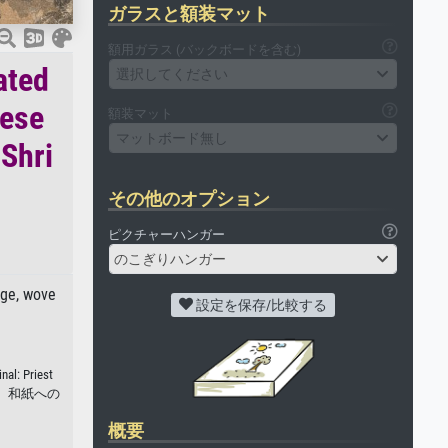
ガラスと額装マット
額用ガラス (バックボードを含む)
ated
選択してください
nese
額装マット
マットボード無し
 Shri
その他のオプション
ピクチャーハンガー
のこぎりハンガー
ige, wove
設定を保存/比較する
nal: Priest
塗工紙、和紙への
概要