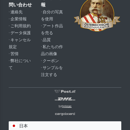
問い合わせ
報
· 連絡先
· 自分の写真
· 企業情報
を使用
· ご利用規約
· アート作品
· データ保護
を売る
· キャンセル
· 品質
規定
· 私たちの作
· 苦情
品の画像
· 弊社につい
· クーポン
て
· サンプルを
注文する
日本