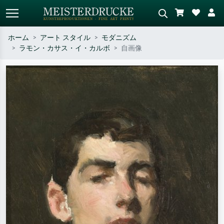
ホーム
アート スタイル
モダニズム
ラモン・カサス・イ・カルボ
自画像
標準検索
AI画像検索
作家名・作品名・スタイルで検索
シーンを説明してください – 例：
– 例：モネ、星月夜、印象派、北
緑の草原、赤の多い抽象画、暗い
斎の波、ヌード。
油絵、木のそばの立ち姿のヌー
ド。